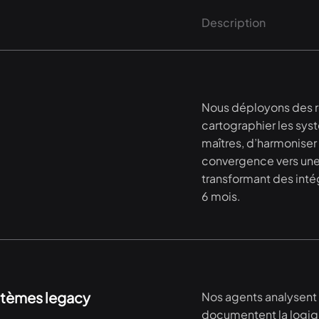
Description
Nous déployons des 
cartographier les sys
maîtres, d’harmoniser 
convergence vers une
transformant des inté
6 mois.
stèmes legacy
Nos agents analysent 
documentent la logiq