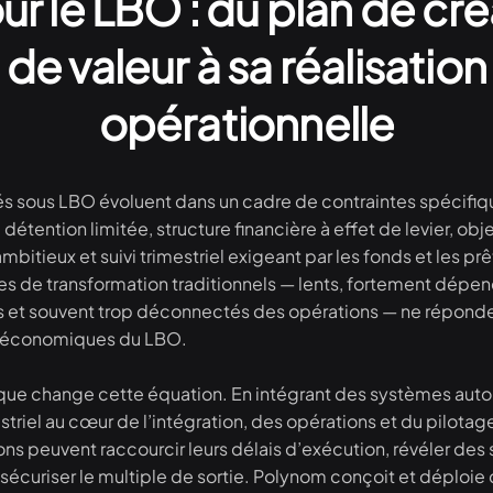
ur le LBO : du plan de cr
de valeur à sa réalisation
opérationnelle
és sous LBO évoluent dans un cadre de contraintes spécifiqu
détention limitée, structure financière à effet de levier, obj
mbitieux et suivi trimestriel exigeant par les fonds et les pr
 de transformation traditionnels — lents, fortement dépe
s et souvent trop déconnectés des opérations — ne réponde
 économiques du LBO.
ique change cette équation. En intégrant des systèmes au
striel au cœur de l’intégration, des opérations et du pilotage
ons peuvent raccourcir leurs délais d’exécution, révéler des
 sécuriser le multiple de sortie. Polynom conçoit et déploie