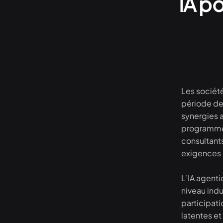
IA po
Les sociét
période de 
synergies a
programmes
consultant
exigences
L’IA agent
niveau indu
participati
latentes et