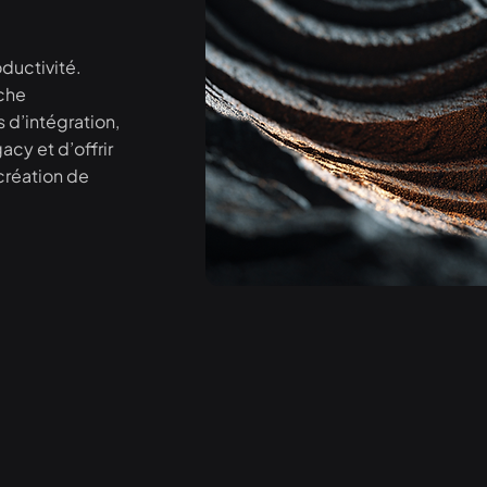
oductivité.
che
 d’intégration,
cy et d’offrir
 création de