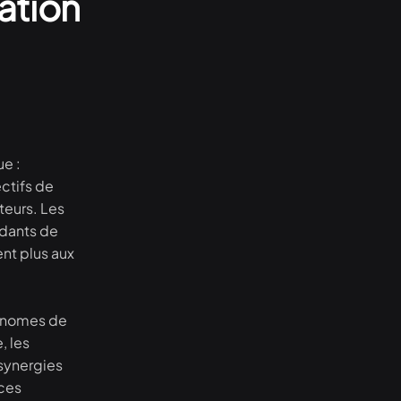
éation
e :
ectifs de
êteurs. Les
ndants de
nt plus aux
tonomes de
, les
 synergies
 ces