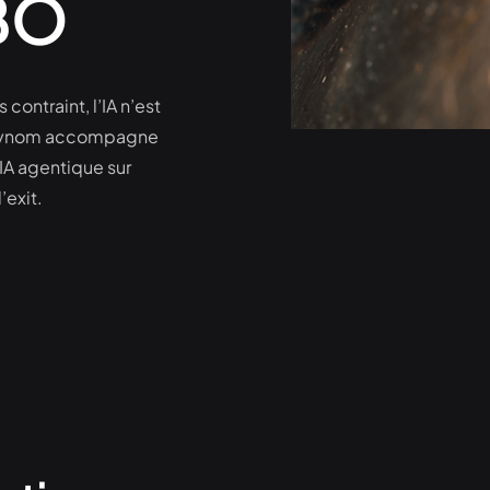
LBO
contraint, l’IA n’est
 Polynom accompagne
l’IA agentique sur
’exit.