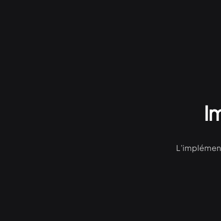
I
L’implémenta