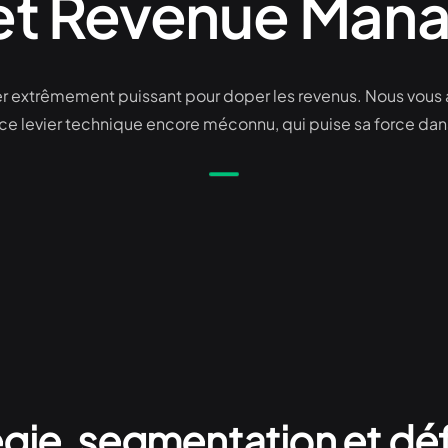
 et Revenue Ma
vier extrêmement puissant pour doper les revenus. Nous v
e ce levier technique encore méconnu, qui puise sa force da
gie, segmentation et déf