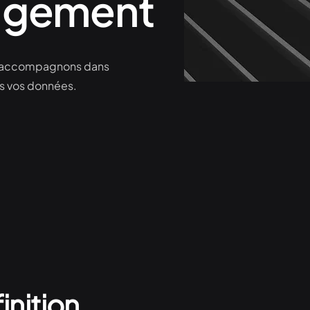
nagement
ous accompagnons dans
ns vos données.
inition