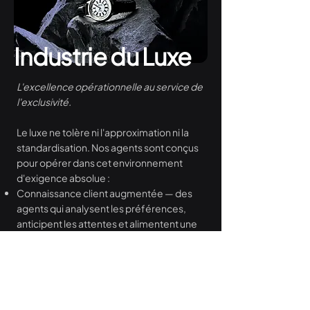
Industrie du Luxe
L'excellence opérationnelle au service de
l'exclusivité.
Le luxe ne tolère ni l'approximation ni la
standardisation. Nos agents sont conçus
pour opérer dans cet environnement
d'exigence absolue :
Connaissance client augmentée — des
agents qui analysent les préférences,
anticipent les attentes et alimentent une
personnalisation à l'échelle, sans jamais
compromettre l'expérience de marque.
Pilotage des stocks — optimisation fine
entre disponibilité, rareté maîtrisée et
rotation, segment par segment.