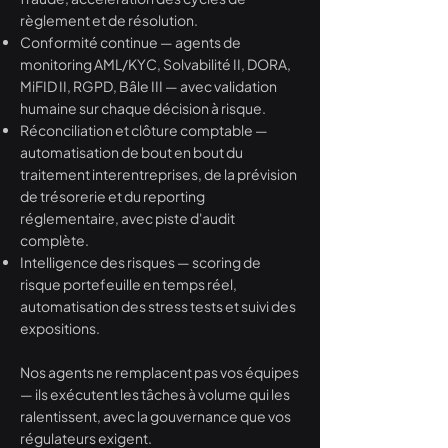
règlement et de résolution.
Conformité continue — agents de
monitoring AML/KYC, Solvabilité II, DORA,
MiFID II, RGPD, Bâle III — avec validation
humaine sur chaque décision à risque.
Réconciliation et clôture comptable —
automatisation de bout en bout du
traitement interentreprises, de la prévision
de trésorerie et du reporting
réglementaire, avec piste d'audit
complète.
Intelligence des risques — scoring de
risque portefeuille en temps réel,
automatisation des stress tests et suivi des
expositions.
Nos agents ne remplacent pas vos équipes
— ils exécutent les tâches à volume qui les
ralentissent, avec la gouvernance que vos
régulateurs exigent.