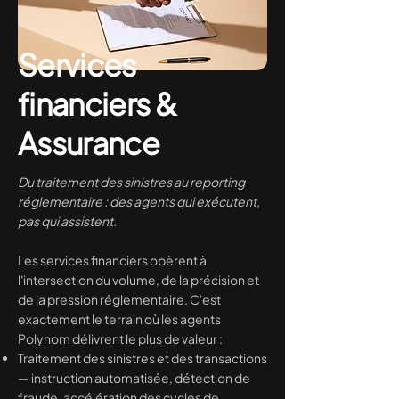
Services
financiers &
Assurance
Du traitement des sinistres au reporting
réglementaire : des agents qui exécutent,
pas qui assistent.
Les services financiers opèrent à
l'intersection du volume, de la précision et
de la pression réglementaire. C'est
exactement le terrain où les agents
Polynom délivrent le plus de valeur :
Traitement des sinistres et des transactions
— instruction automatisée, détection de
fraude, accélération des cycles de