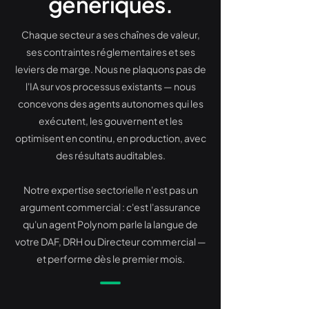
génériques.
Chaque secteur a ses chaînes de valeur,
ses contraintes réglementaires et ses
leviers de marge. Nous ne plaquons pas de
l'IA sur vos processus existants — nous
concevons des agents autonomes qui les
exécutent, les gouvernent et les
optimisent en continu, en production, avec
des résultats auditables.
Notre expertise sectorielle n'est pas un
argument commercial : c'est l'assurance
qu'un agent Polynom parle la langue de
votre DAF, DRH ou Directeur commercial —
et performe dès le premier mois.