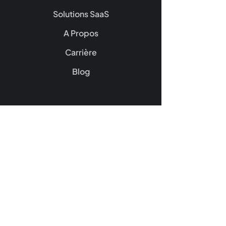
Solutions SaaS
A Propos
Carrière
Blog
Contactez-nous :
N'hésitez pas à nous contacter pour
discuter de vos projets ou pour en savoir
davantage sur notre expertise et nos
méthodologies.
Prendre RDV